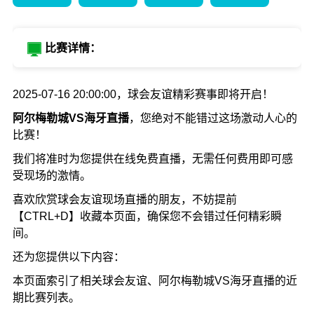
比赛详情：
2025-07-16 20:00:00，球会友谊精彩赛事即将开启！
阿尔梅勒城VS海牙直播
，您绝对不能错过这场激动人心的
比赛！
我们将准时为您提供在线免费直播，无需任何费用即可感
受现场的激情。
喜欢欣赏球会友谊现场直播的朋友，不妨提前
【CTRL+D】收藏本页面，确保您不会错过任何精彩瞬
间。
还为您提供以下内容：
本页面索引了相关球会友谊、阿尔梅勒城VS海牙直播的近
期比赛列表。