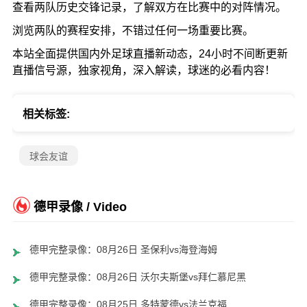
查看两队历史交锋记录，了解双方在比赛中的对阵情况。
浏览两队的赛程安排，不错过任何一场重要比赛。
本站全面提供国内外足球直播新动态，24小时不间断更新
直播信号源，独家视角，深入解读，球迷的必看内容！
相关标签:
球会友谊
德甲录像 / Video
德甲完整录像：08月26日 圣保利vs海登海姆
德甲完整录像：08月26日 沃尔夫斯堡vs拜仁慕尼黑
德甲完整录像：08月25日 多特蒙德vs法兰克福