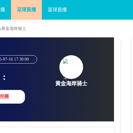
直播
足球直播
篮球直播
vs黄金海岸骑士
5-07-16 17:30:00
:
黄金海岸骑士
完赛