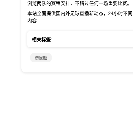
浏览两队的赛程安排，不错过任何一场重要比赛。
本站全面提供国内外足球直播新动态，24小时不
内容！
相关标签:
澳昆超