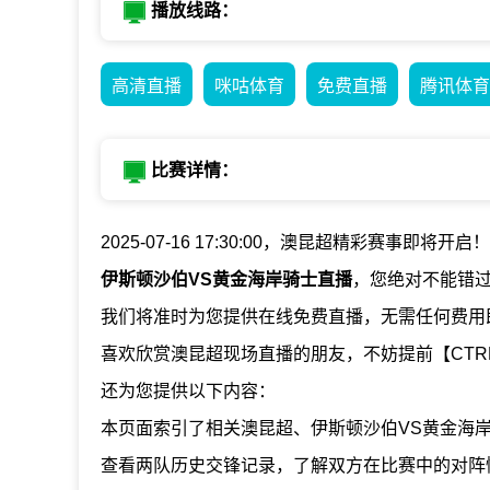
播放线路：
高清直播
咪咕体育
免费直播
腾讯体育
比赛详情：
2025-07-16 17:30:00，澳昆超精彩赛事即将开启！
伊斯顿沙伯VS黄金海岸骑士直播
，您绝对不能错
我们将准时为您提供在线免费直播，无需任何费用
喜欢欣赏澳昆超现场直播的朋友，不妨提前【CTR
还为您提供以下内容：
本页面索引了相关澳昆超、伊斯顿沙伯VS黄金海
查看两队历史交锋记录，了解双方在比赛中的对阵